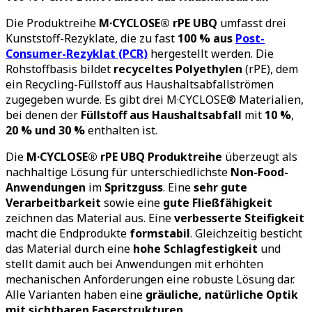
Die Produktreihe
M·CYCLOSE® rPE UBQ
umfasst drei
Kunststoff-Rezyklate, die zu fast
100 % aus
Post-
Consumer-Rezyklat (PCR)
hergestellt werden. Die
Rohstoffbasis bildet
recyceltes Polyethylen
(rPE)
, dem
ein Recycling-Füllstoff aus Haushaltsabfallströmen
zugegeben wurde.
Es gibt drei M·CYCLOSE® Materialien,
bei denen der
Füllstoff aus Haushaltsabfall
mit
10 %
,
20 % und 30 %
enthalten ist.
Die
M·CYCLOSE® rPE UBQ Produktreihe
überzeugt als
nachhaltige Lösung für unterschiedlichste
Non-Food-
Anwendungen
im
Spritzguss
. Eine
sehr gute
Verarbeitbarkeit
sowie eine
gute Fließfähigkeit
zeichnen das Material aus. Eine
verbesserte Steifigkeit
macht die Endprodukte
formstabil
. Gleichzeitig besticht
das Material durch eine
hohe Schlagfestigkeit
und
stellt damit auch bei Anwendungen mit erhöhten
mechanischen Anforderungen eine robuste Lösung dar.
Alle Varianten haben eine
gräuliche, natürliche Optik
mit sichtbaren Faserstrukturen.