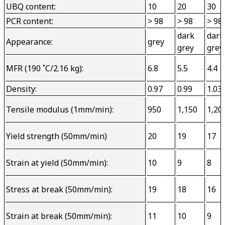
UBQ content:
10
20
30
PCR content:
> 98
> 98
> 98
dark 
dark
Appearance:
grey
grey
grey
MFR (190 ˚C/2.16 kg):
6.8
5.5
4.4
Density:
0.97
0.99
1.03
Tensile modulus (1mm/min):
950
1,150
1,20
Yield strength (50mm/min)
20
19
17
Strain at yield (50mm/min):
10
9
8
Stress at break (50mm/min):
19
18
16
Strain at break (50mm/min):
11
10
9