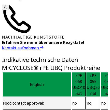
NACHHALTIGE KUNSTSTOFFE
Erfahren Sie mehr über unsere Rezyklate!
Kontakt aufnehmen
Indikative technische Daten
M·CYCLOSE® rPE UBQ Produktreihe
rPE
rPE
rP
068
055
04
English
UBQ10
UBQ20
UBQ
nat
nat
na
Food contact approval:
no
no
no