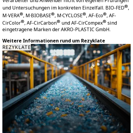
Verarbeiter und Anwender nicht von eigenen Prüfungen
®
und Untersuchungen im konkreten Einzelfall. BIO-FED
,
®
®
®
®
M∙VERA
, M·BIOBASE
, M·CYCLOSE
, AF-Eco
, AF-
®
®
®
CirColor
, AF-CirCarbon
und AF-CirCompex
sind
eingetragene Marken der AKRO-PLASTIC GmbH.
Weitere Informationen rund um Rezyklate
REZYKLATE